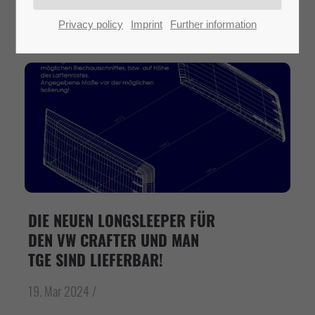
Privacy policy
Imprint
Further information
DIE NEUEN LONGSLEEPER FÜR
DEN VW CRAFTER UND MAN
TGE SIND LIEFERBAR!
19. Mar 2024 /