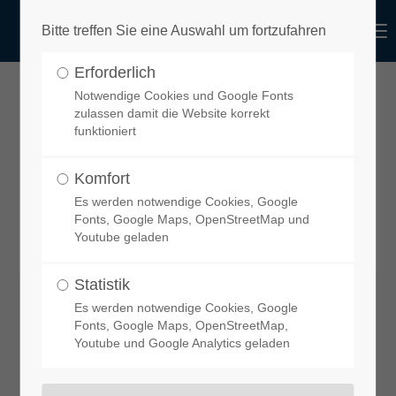
functional
Menu
Bitte treffen Sie eine Auswahl um fortzufahren
Login
Erforderlich
Benutzername
design
Notwendige Cookies und Google Fonts
Adapterrahmen (400 x 400 mm) für
zulassen damit die Website korrekt
funktioniert
die Mini Heki Dachhaube auf einem
Sprinter ab Baujahr 2006
Komfort
Passwort
Es werden notwendige Cookies, Google
Fonts, Google Maps, OpenStreetMap und
Youtube geladen
Statistik
Anmelden
Es werden notwendige Cookies, Google
Fonts, Google Maps, OpenStreetMap,
Youtube und Google Analytics geladen
Register
|
Lost your password?