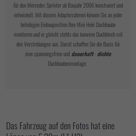
Have any questions?
für den Mercedes Sprinter ab Baujahr 2006 konstruiert und
+44 1234 567 890
entwickelt. Mit diesem Adapterrahmen können Sie an jeder
beliebigen Einbauposition Ihre Mini Heki Dachhaube
Drop us a line
montieren und er gleicht stehts das konvexe Dachblech mit
info@yourdomain.com
den Verstrebungen aus. Damit schaffen Sie die Basis für
About us
eine spannungsfreie und
dauerhaft
-
dichte
Dachhaubenmontage.
Lorem ipsum dolor sit amet, consectetuer
adipiscing elit.
Aenean commodo ligula eget dolor. Aenean massa. Cum sociis
natoque penatibus et magnis dis parturient montes, nascetur
ridiculus mus. Donec quam felis, ultricies nec.
Das Fahrzeug auf den Fotos hat eine