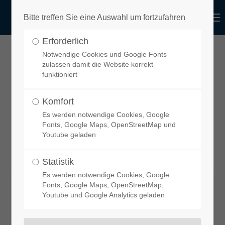
functional
Menu
Bitte treffen Sie eine Auswahl um fortzufahren
Login
Erforderlich
Benutzername
design
Notwendige Cookies und Google Fonts
Adapterrahmen (400 x 400 mm) für
zulassen damit die Website korrekt
funktioniert
Maxxfan, Carbest, Fiamma, ect.
Dachhaube auf einem Sprinter ab
Komfort
Passwort
Es werden notwendige Cookies, Google
Baujahr 2006
Fonts, Google Maps, OpenStreetMap und
Youtube geladen
Statistik
Anmelden
Es werden notwendige Cookies, Google
Fonts, Google Maps, OpenStreetMap,
Youtube und Google Analytics geladen
Register
|
Lost your password?