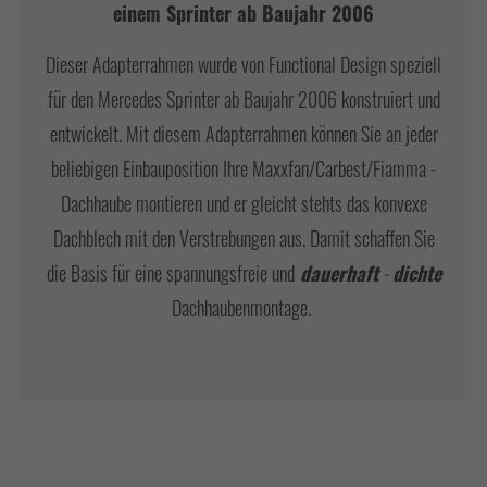
einem Sprinter ab Baujahr 2006
Have any questions?
+44 1234 567 890
Dieser Adapterrahmen wurde von Functional Design speziell
für den Mercedes Sprinter ab Baujahr 2006 konstruiert und
Drop us a line
info@yourdomain.com
entwickelt. Mit diesem Adapterrahmen können Sie an jeder
beliebigen Einbauposition Ihre Maxxfan/Carbest/Fiamma -
About us
Dachhaube montieren und er gleicht stehts das konvexe
Dachblech mit den Verstrebungen aus. Damit schaffen Sie
Lorem ipsum dolor sit amet, consectetuer
adipiscing elit.
die Basis für eine spannungsfreie und
dauerhaft
-
dichte
Dachhaubenmontage.
Aenean commodo ligula eget dolor. Aenean massa. Cum sociis
natoque penatibus et magnis dis parturient montes, nascetur
ridiculus mus. Donec quam felis, ultricies nec.