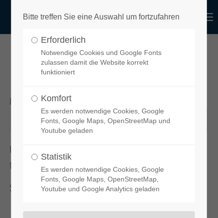
functional
Menu
Bitte treffen Sie eine Auswahl um fortzufahren
Login
Erforderlich
Benutzername
design
Notwendige Cookies und Google Fonts
IHR GEWÄHLTES PRODUKT
zulassen damit die Website korrekt
funktioniert
gewünschtes Produkt
Komfort
Passwort
Es werden notwendige Cookies, Google
Fonts, Google Maps, OpenStreetMap und
Youtube geladen
Um Ihren Spoiler zu bestellen, klicken Sie bitte auf diesen Link:
Statistik
functional-design-de.myshopify.com
Anmelden
Es werden notwendige Cookies, Google
Fonts, Google Maps, OpenStreetMap,
Sie gelangen dann zu unserem
online-Shop
.
Youtube und Google Analytics geladen
Register
|
Lost your password?