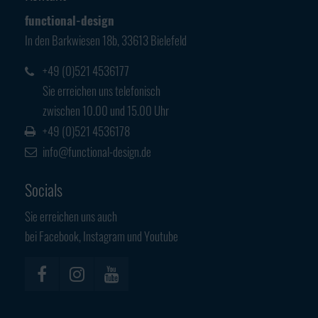
Have any questions?
functional-design
+44 1234 567 890
In den Barkwiesen 18b, 33613 Bielefeld
Drop us a line
+49 (0)521 4536177
info@yourdomain.com
Sie erreichen uns telefonisch
zwischen 10.00 und 15.00 Uhr
About us
+49 (0)521 4536178
info@functional-design.de
Lorem ipsum dolor sit amet, consectetuer
adipiscing elit.
Socials
Aenean commodo ligula eget dolor. Aenean massa. Cum sociis
Sie erreichen uns auch
natoque penatibus et magnis dis parturient montes, nascetur
bei Facebook, Instagram und Youtube
ridiculus mus. Donec quam felis, ultricies nec.