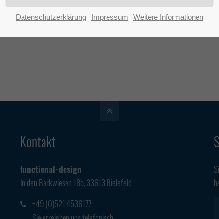
e uns per
E-Mail
oder telefonisch unter +49 (0)521 4536177.
Datenschutzerklärung
Impressum
Weitere Informationen
Kontakt
S
functional-design
S
In den Barkwiesen 18b, 33613 Bielefeld
b
+49 (0)521 4536177
Sie erreichen uns telefonisch