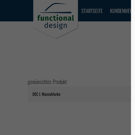
functional
STARTSEITE
KUNDENMEIN
Login
Supp
design
Benutzername
Lorem ips
2
Passwort
gewünschtes Produkt
We offer
Anmelden
Mon - 
+1)
Register
|
Lost your password?