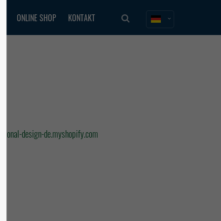
ER
ONLINE SHOP
KONTAKT
About us
Lorem ipsum dolor sit amet,
consectetuer adipiscing elit.
Aenean commodo ligula eget dolor. Aenean
massa. Cum sociis natoque penatibus et
magnis dis parturient montes, nascetur
ridiculus mus. Donec quam felis, ultricies
ctional-design-de.myshopify.com
nec.