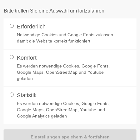
UNGEN
PRODUKTE
PREISLISTE
SERVICES
DER RICHTIGE SPOIL
Bitte treffen Sie eine Auswahl um fortzufahren
ort
Get in touch
Erforderlich
um dolor sit amet:
Notwendige Cookies und Google Fonts zulassen
Cybersteel Inc.
damit die Website korrekt funktioniert
376-293 City Road, Suite 600
IHR GEWÄHLTES PRODUKT
San Francisco, CA 94102
Komfort
4h
Es werden notwendige Cookies, Google Fonts,
Have any questions?
Google Maps, OpenStreetMap und Youtube
/ 365days
geladen
+44 1234 567 890
Um Ihren Spoiler zu bestellen, klicken Sie bitte auf diesen Link:
fun
Drop us a line
Statistik
Sie gelangen dann zu unserem
online-Shop
.
info@yourdomain.com
Es werden notwendige Cookies, Google Fonts,
 support for our customers
Google Maps, OpenStreetMap, Youtube und
Google Analytics geladen
Fri 8:00am - 5:00pm
(GMT
l