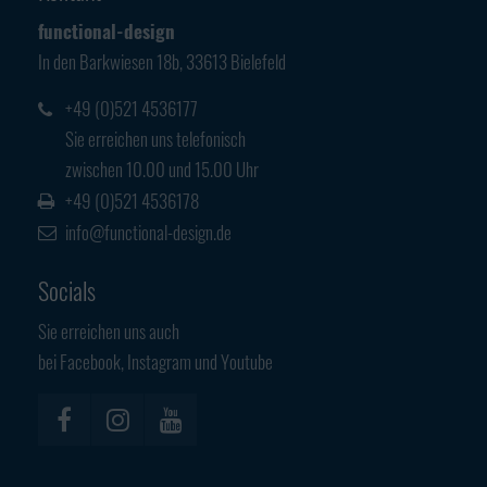
Have any questions?
functional-design
+44 1234 567 890
In den Barkwiesen 18b, 33613 Bielefeld
Drop us a line
+49 (0)521 4536177
info@yourdomain.com
Sie erreichen uns telefonisch
zwischen 10.00 und 15.00 Uhr
About us
+49 (0)521 4536178
info@functional-design.de
Lorem ipsum dolor sit amet, consectetuer
adipiscing elit.
Socials
Aenean commodo ligula eget dolor. Aenean massa. Cum sociis
Sie erreichen uns auch
natoque penatibus et magnis dis parturient montes, nascetur
bei Facebook, Instagram und Youtube
ridiculus mus. Donec quam felis, ultricies nec.