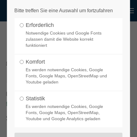
functional
Menu
Bitte treffen Sie eine Auswahl um fortzufahren
Login
Erforderlich
Benutzername
design
Notwendige Cookies und Google Fonts
IHR GEWÄHLTES PRODUKT
zulassen damit die Website korrekt
funktioniert
gewünschtes Produkt
Komfort
Passwort
Es werden notwendige Cookies, Google
Fonts, Google Maps, OpenStreetMap und
Youtube geladen
Um Ihren Spoiler zu bestellen, klicken Sie bitte auf diesen Link:
Statistik
functional-design-de.myshopify.com
Anmelden
Es werden notwendige Cookies, Google
Fonts, Google Maps, OpenStreetMap,
Sie gelangen dann zu unserem
online-Shop
.
Youtube und Google Analytics geladen
Register
|
Lost your password?