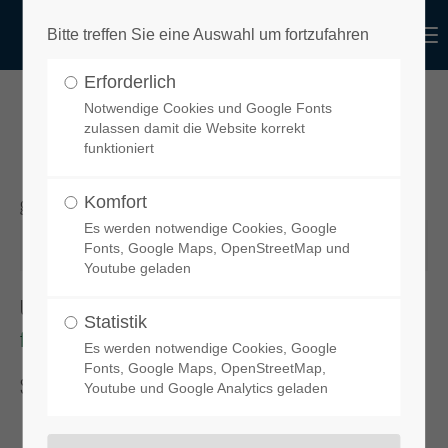
functional
Menu
Bitte treffen Sie eine Auswahl um fortzufahren
Login
Erforderlich
Benutzername
design
Notwendige Cookies und Google Fonts
IHR GEWÄHLTES PRODUKT
zulassen damit die Website korrekt
funktioniert
gewünschtes Produkt
Komfort
Passwort
Es werden notwendige Cookies, Google
Fonts, Google Maps, OpenStreetMap und
Youtube geladen
Um Ihren Spoiler zu bestellen, klicken Sie bitte auf diesen Link:
Statistik
functional-design-de.myshopify.com
Anmelden
Es werden notwendige Cookies, Google
Fonts, Google Maps, OpenStreetMap,
Sie gelangen dann zu unserem
online-Shop
.
Youtube und Google Analytics geladen
Register
|
Lost your password?