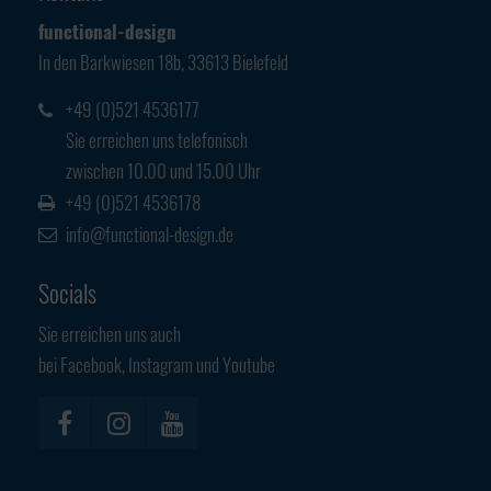
Have any questions?
functional-design
+44 1234 567 890
In den Barkwiesen 18b, 33613 Bielefeld
Drop us a line
+49 (0)521 4536177
info@yourdomain.com
Sie erreichen uns telefonisch
zwischen 10.00 und 15.00 Uhr
About us
+49 (0)521 4536178
info@functional-design.de
Lorem ipsum dolor sit amet, consectetuer
adipiscing elit.
Socials
Aenean commodo ligula eget dolor. Aenean massa. Cum sociis
Sie erreichen uns auch
natoque penatibus et magnis dis parturient montes, nascetur
bei Facebook, Instagram und Youtube
ridiculus mus. Donec quam felis, ultricies nec.