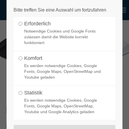
functional
Menu
Bitte treffen Sie eine Auswahl um fortzufahren
Login
Erforderlich
Benutzername
design
Notwendige Cookies und Google Fonts
zulassen damit die Website korrekt
funktioniert
Komfort
Passwort
Es werden notwendige Cookies, Google
Fonts, Google Maps, OpenStreetMap und
Youtube geladen
Statistik
Anmelden
Es werden notwendige Cookies, Google
DOWNLOADS
Fonts, Google Maps, OpenStreetMap,
Youtube und Google Analytics geladen
Register
|
Lost your password?
Montageanleitung Dachspoiler